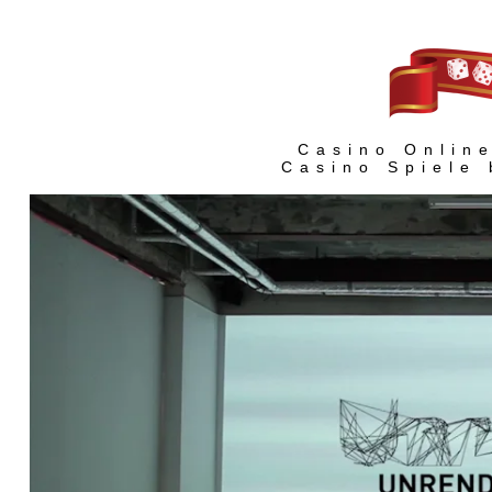
Casino Online
Casino Spiele