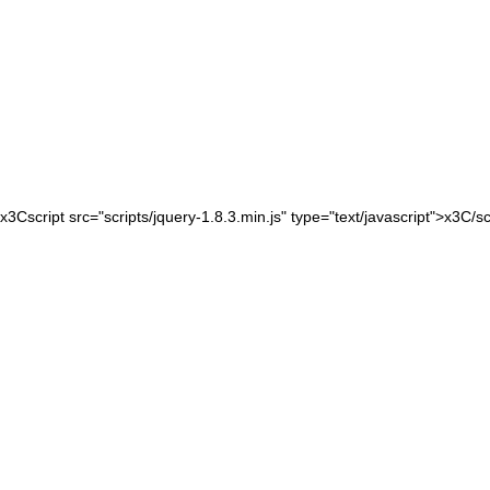
x3Cscript src="scripts/jquery-1.8.3.min.js" type="text/javascript">x3C/sc